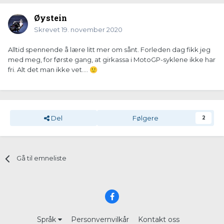
Øystein
Skrevet
19. november 2020
Alltid spennende å lære litt mer om sånt. Forleden dag fikk jeg
med meg, for første gang, at girkassa i MotoGP-syklene ikke har
fri. Alt det man ikke vet....
🙂
Del
Følgere
2
Gå til emneliste
Språk
Personvernvilkår
Kontakt oss