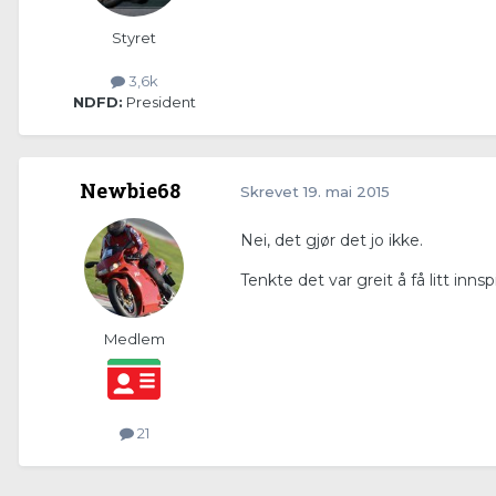
Styret
3,6k
NDFD:
President
Newbie68
Skrevet
19. mai 2015
Nei, det gjør det jo ikke.
Tenkte det var greit å få litt innsp
Medlem
21