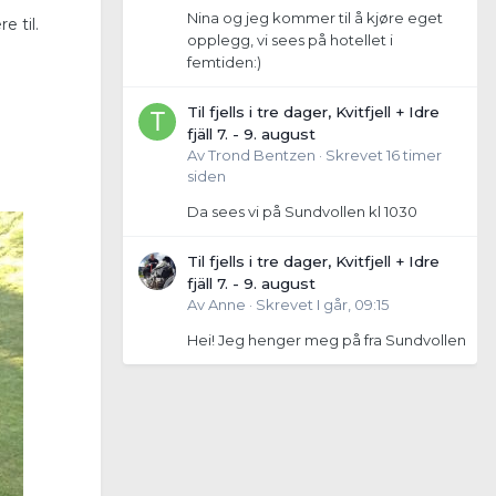
Nina og jeg kommer til å kjøre eget
e til.
opplegg, vi sees på hotellet i
femtiden:)
Til fjells i tre dager, Kvitfjell + Idre
fjäll 7. - 9. august
Av
Trond Bentzen
·
Skrevet
16 timer
siden
Da sees vi på Sundvollen kl 1030
Til fjells i tre dager, Kvitfjell + Idre
fjäll 7. - 9. august
Av
Anne
·
Skrevet
I går, 09:15
Hei! Jeg henger meg på fra Sundvollen