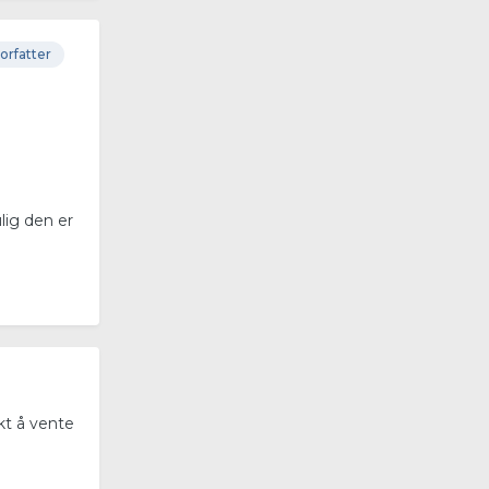
orfatter
lig den er
kt å vente