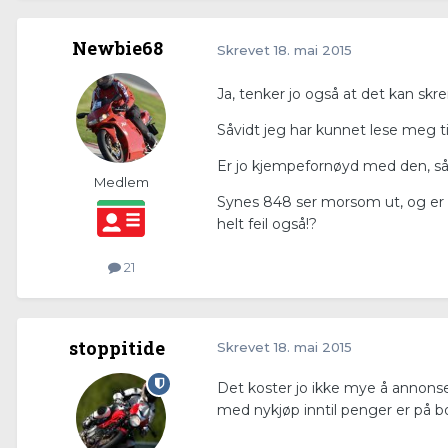
Newbie68
Skrevet
18. mai 2015
Ja, tenker jo også at det kan s
Såvidt jeg har kunnet lese meg 
Er jo kjempefornøyd med den, så b
Medlem
Synes 848 ser morsom ut, og er v
helt feil også!?
21
stoppitide
Skrevet
18. mai 2015
Det koster jo ikke mye å annonser
med nykjøp inntil penger er på bok