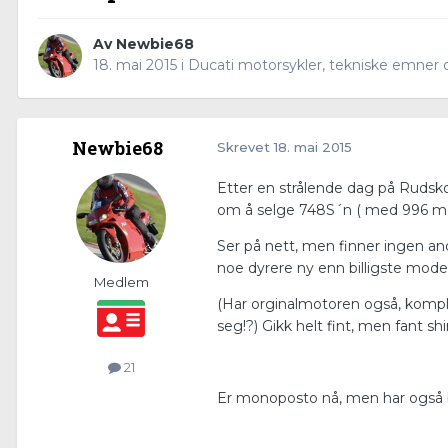
Av
Newbie68
18. mai 2015
i
Ducati motorsykler, tekniske emner 
Newbie68
Skrevet
18. mai 2015
Etter en strålende dag på Ruds
om å selge 748S´n ( med 996 moto
Ser på nett, men finner ingen and
noe dyrere ny enn billigste model
Medlem
(Har orginalmotoren også, komple
seg!?) Gikk helt fint, men fant s
21
Er monoposto nå, men har også bip