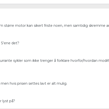
 større motor kan sikert friste noen, men samtidig skremme an
 S'ene det?
rrante sykler som ikke trenger å forklare hvorfor/hvordan modi
 men hvis prisen settes lavt er alt mulig.
r lyst på?