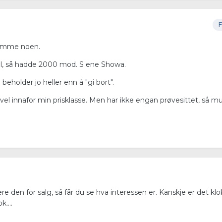
F
kremme noen.
til, så hadde 2000 mod. S ene Showa.
eholder jo heller enn å "gi bort".
el innafor min prisklasse. Men har ikke engan prøvesittet, så mu
e den for salg, så får du se hva interessen er. Kanskje er det klo
....