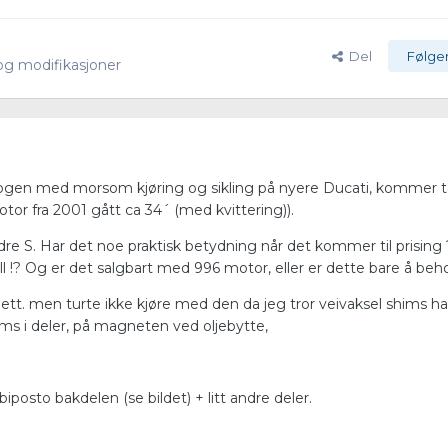
Del
Følge
og modifikasjoner
kogen med morsom kjøring og sikling på nyere Ducati, kommer 
r fra 2001 gått ca 34´ (med kvittering)).
re S. Har det noe praktisk betydning når det kommer til prising 
l !? Og er det salgbart med 996 motor, eller er dette bare å beh
tt. men turte ikke kjøre med den da jeg tror veivaksel shims ha
hims i deler, på magneten ved oljebytte,
osto bakdelen (se bildet) + litt andre deler.