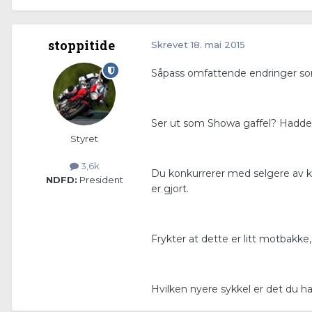
stoppitide
Skrevet
18. mai 2015
Såpass omfattende endringer som
Ser ut som Showa gaffel? Hadde
Styret
3,6k
Du konkurrerer med selgere av ku
NDFD:
President
er gjort.
Frykter at dette er litt motbakke,
Hvilken nyere sykkel er det du ha