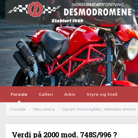
Forside
Galleri
Arkiv
Styre og Stell
Forside
Meccanica
Ducati motorsykler, tekniske emner
Verdi på 2000 mod. 748S/996 ?