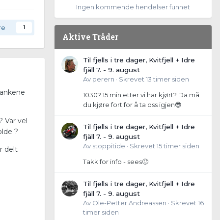
Ingen kommende hendelser funnet
re
1
Aktive Tråder
Til fjells i tre dager, Kvitfjell + Idre
fjäll 7. - 9. august
Av
perern
·
Skrevet
13 timer siden
tankene
1030? 15 min etter vi har kjørt? Da må
du kjøre fort for å ta oss igjen😎
? Var vel
Til fjells i tre dager, Kvitfjell + Idre
olde ?
fjäll 7. - 9. august
Av
stoppitide
·
Skrevet
15 timer siden
r delt
Takk for info - sees🙂
Til fjells i tre dager, Kvitfjell + Idre
fjäll 7. - 9. august
Av
Ole-Petter Andreassen
·
Skrevet
16
timer siden