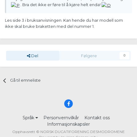
. Bra det ikke er føre til å kjøre helt enda!
Les side 3 i bruksanvisningen. Kan hende du har modell som
ikke skal bruke braketten med del nummer 1.
Del
Følgere
0
Gå til emneliste
Språk
Personvernvilkår
Kontakt oss
Informasjonskapsler
Opphavsrett © NORSK DUCATIFORENING DESMODROMENE