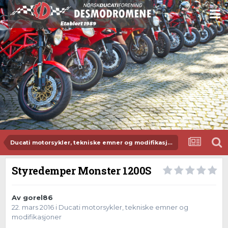
Ducati motorsykler, tekniske emner og modifikasjoner
Styredemper Monster 1200S
Av
gorel86
22. mars 2016
i
Ducati motorsykler, tekniske emner og
modifikasjoner