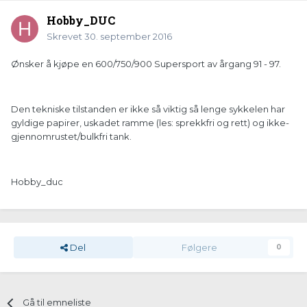
Hobby_DUC
Skrevet
30. september 2016
Ønsker å kjøpe en 600/750/900 Supersport av årgang 91 - 97.
Den tekniske tilstanden er ikke så viktig så lenge sykkelen har
gyldige papirer, uskadet ramme (les: sprekkfri og rett) og ikke-
gjennomrustet/bulkfri tank.
Hobby_duc
Del
Følgere
0
Gå til emneliste