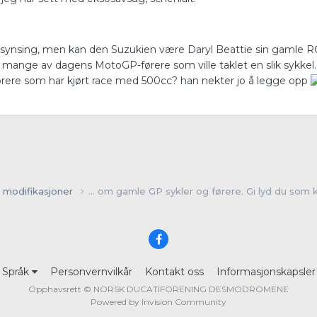
synsing, men kan den Suzukien være Daryl Beattie sin gamle R
e mange av dagens MotoGP-førere som ville taklet en slik sykkel.
ørere som har kjørt race med 500cc? han nekter jo å legge opp
 modifikasjoner
... om gamle GP sykler og førere. Gi lyd du som ka
Språk
Personvernvilkår
Kontakt oss
Informasjonskapsler
Opphavsrett © NORSK DUCATIFORENING DESMODROMENE
Powered by Invision Community