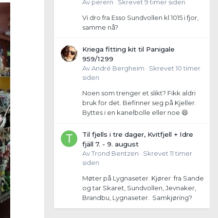
Av
perern
·
Skrevet
9 timer siden
Vi dro fra Esso Sundvollen kl 1015 i fjor,
samme nå?
Kriega fitting kit til Panigale
959/1299
Av
André Bergheim
·
Skrevet
10 timer
siden
Noen som trenger et slikt? Fikk aldri
bruk for det. Befinner seg på Kjeller.
Byttes i en kanelbolle eller noe 😄
Til fjells i tre dager, Kvitfjell + Idre
fjäll 7. - 9. august
Av
Trond Bentzen
·
Skrevet
11 timer
siden
Møter på Lygnaseter. Kjører fra Sande
og tar Skaret, Sundvollen, Jevnaker,
Brandbu, Lygnaseter. Samkjøring?