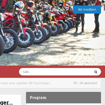
Bli medlem
Logg inn
 kan noe og/eller får frysninger...
All aktivitet
Program
er...