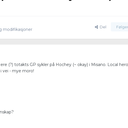
Del
Følge
g modifikasjoner
lere (?) totakts GP sykler på Hochey (~ okay) i Misano. Local her
i vei - mye moro!
nnskap?