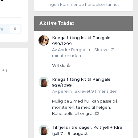
Ingen kommende hendelser funnet
Aktive Tråder
re
0
Kriega fitting kit til Panigale
959/1299
Av
André Bergheim
·
Skrevet
21
minutter siden
Will do 👍
o og
Kriega fitting kit til Panigale
959/1299
Av
perern
·
Skrevet
9 timer siden
Mulig de 2 med hull kan passe på
monsteren, ta med til helgen.
Kanelbolle ell er greit😋
Til fjells i tre dager, Kvitfjell + Idre
fjäll 7. - 9. august