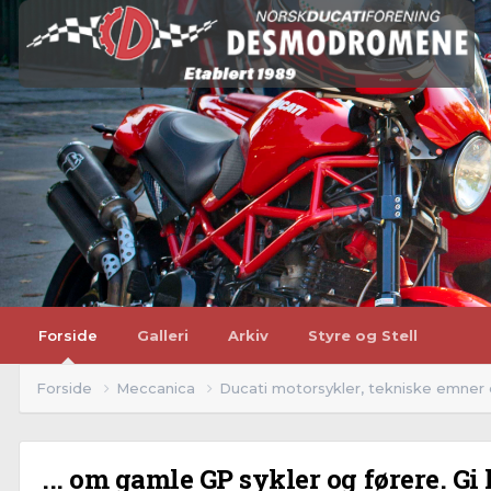
Forside
Galleri
Arkiv
Styre og Stell
Forside
Meccanica
Ducati motorsykler, tekniske emner
... om gamle GP sykler og førere. Gi