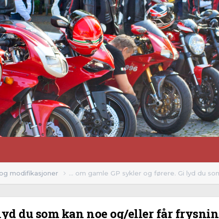
 og modifikasjoner
... om gamle GP sykler og førere. Gi lyd du som
 lyd du som kan noe og/eller får frysning