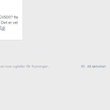
GV500? fra
 Det er vel
n noe og/eller får frysninger...
All aktivitet