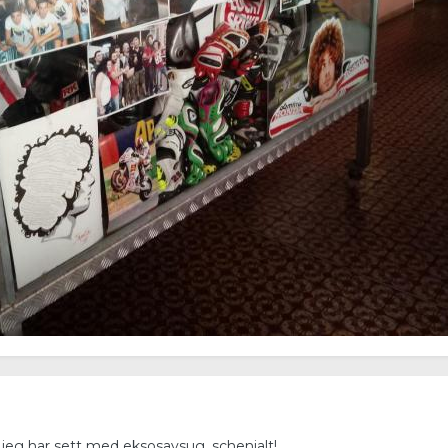
 jeg har sett med eksosavsug, schenialt!