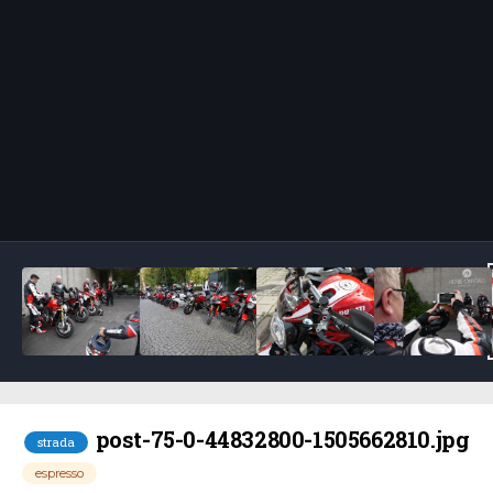
Bildeverktøy
post-75-0-44832800-1505662810.jpg
strada
espresso