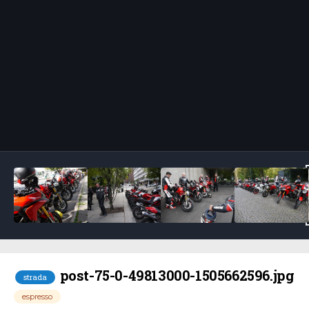
Bildeverktøy
post-75-0-49813000-1505662596.jpg
strada
espresso