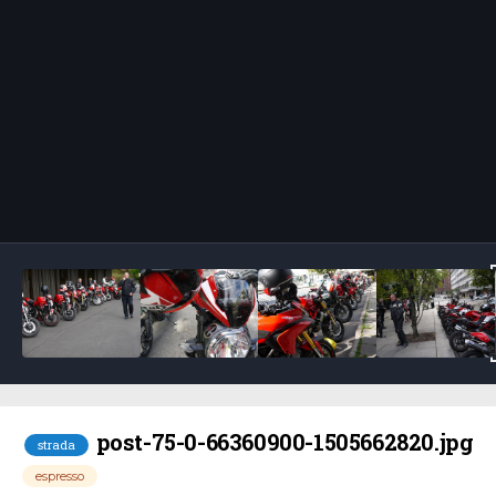
Bildeverktøy
post-75-0-66360900-1505662820.jpg
strada
espresso