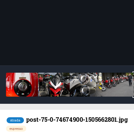
Bildeverktøy
post-75-0-74674900-1505662801.jpg
strada
espresso