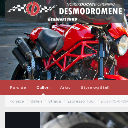
Forside
Galleri
Arkiv
Styre og Stell
Forside
Galleri
Strada
Espresso Tour
post-75-0-85