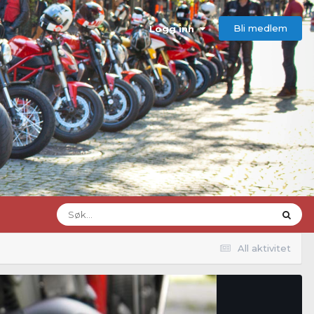
Bli medlem
Logg inn
All aktivitet