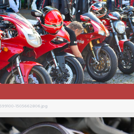
699100-1505662806.jpg