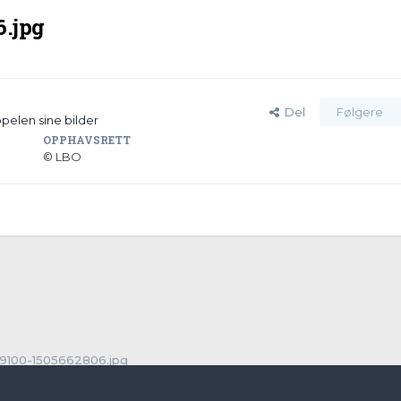
6.jpg
Del
Følgere
ppelen sine bilder
OPPHAVSRETT
© LBO
9100-1505662806.jpg