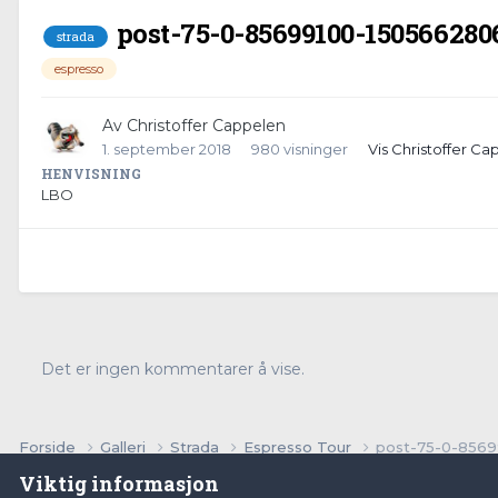
post-75-0-85699100-150566280
strada
espresso
Av
Christoffer Cappelen
1. september 2018
980 visninger
Vis Christoffer Ca
HENVISNING
LBO
Det er ingen kommentarer å vise.
Forside
Galleri
Strada
Espresso Tour
post-75-0-8569
Viktig informasjon