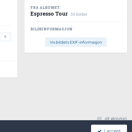
FRA ALBUMET:
Espresso Tour
· 30 bilder
BILDEINFORMASJON
0
Vis bildets EXIF-informasjon
All aktivitet
I accept