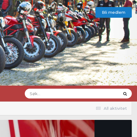
Bli medlem
Logg inn
All aktivitet