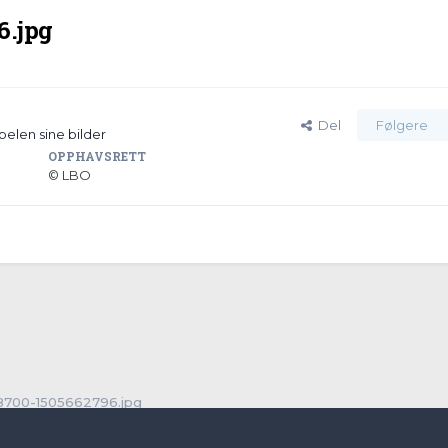
6.jpg
Del
Følgere
pelen sine bilder
OPPHAVSRETT
© LBO
8700-1505662796.jpg