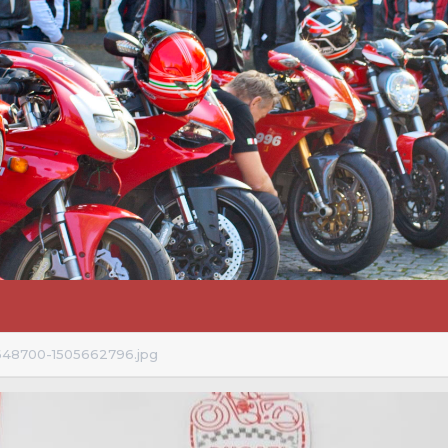
648700-1505662796.jpg