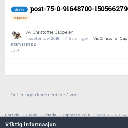
post-75-0-91648700-150566279
strada
espresso
Av
Christoffer Cappelen
1. september 2018
1 116 visninger
Vis Christoffer Cap
HENVISNING
LBO
Det er ingen kommentarer å vise.
Forside
Galleri
Strada
Espresso Tour
post-75-0-9164
Viktig informasjon