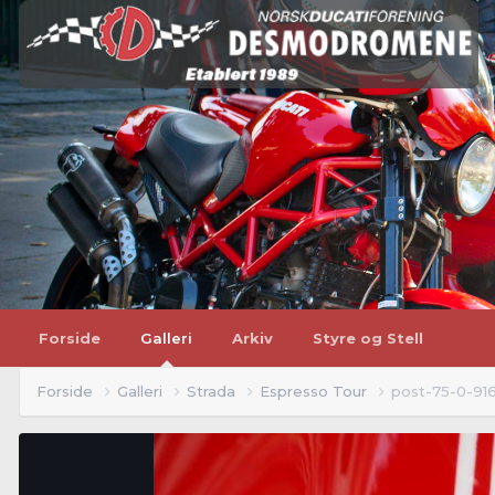
Forside
Galleri
Arkiv
Styre og Stell
Forside
Galleri
Strada
Espresso Tour
post-75-0-91