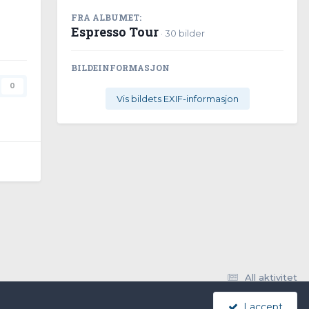
FRA ALBUMET:
Espresso Tour
· 30 bilder
BILDEINFORMASJON
0
Vis bildets EXIF-informasjon
All aktivitet
I accept