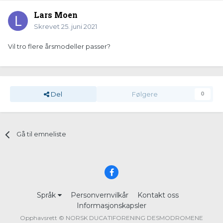
Lars Moen
Skrevet
25. juni 2021
Vil tro flere årsmodeller passer?
Del
Følgere
0
Gå til emneliste
Språk
Personvernvilkår
Kontakt oss
Informasjonskapsler
Opphavsrett © NORSK DUCATIFORENING DESMODROMENE