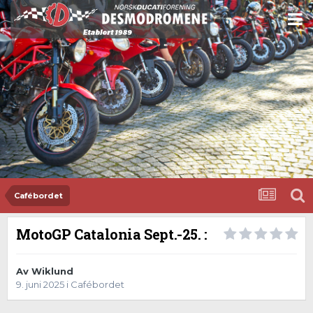
Cafébordet
MotoGP Catalonia Sept.-25. :
Av
Wiklund
9. juni 2025
i
Cafébordet