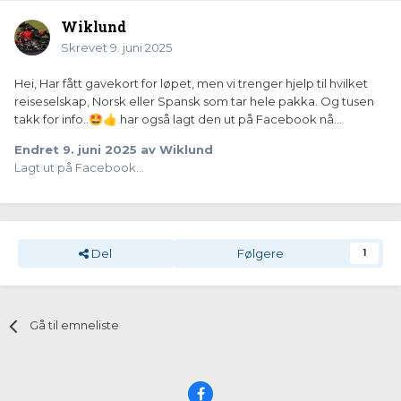
Wiklund
Skrevet
9. juni 2025
Hei, Har fått gavekort for løpet, men vi trenger hjelp til hvilket
reiseselskap, Norsk eller Spansk som tar hele pakka. Og tusen
takk for info..
har også lagt den ut på Facebook nå...
🤩
👍
Endret
9. juni 2025
av Wiklund
Lagt ut på Facebook...
Del
Følgere
1
Gå til emneliste