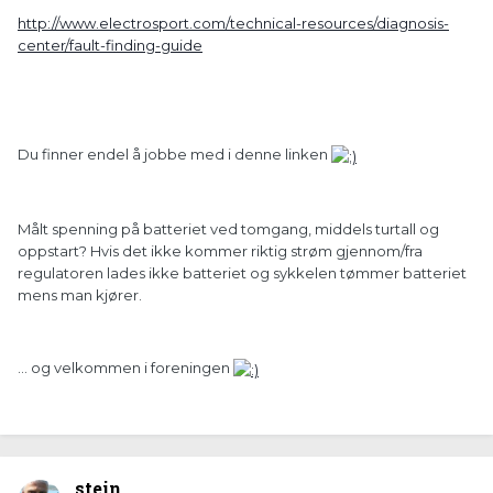
http://www.electrosport.com/technical-resources/diagnosis-
center/fault-finding-guide
Du finner endel å jobbe med i denne linken
Målt spenning på batteriet ved tomgang, middels turtall og
oppstart? Hvis det ikke kommer riktig strøm gjennom/fra
regulatoren lades ikke batteriet og sykkelen tømmer batteriet
mens man kjører.
... og velkommen i foreningen
stein