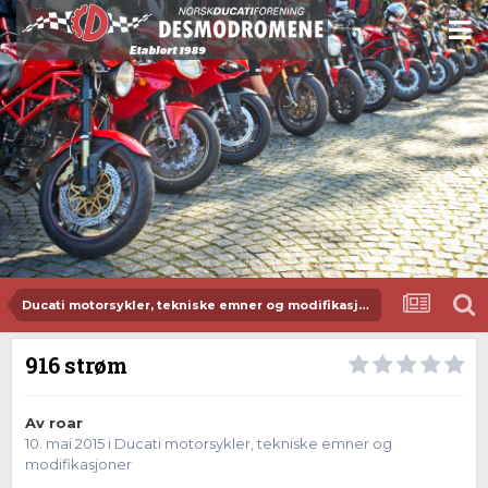
Ducati motorsykler, tekniske emner og modifikasjoner
916 strøm
Av
roar
10. mai 2015
i
Ducati motorsykler, tekniske emner og
modifikasjoner