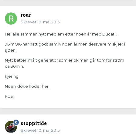
roar
Skrevet
10. mai 2015
Hei alle sammen,nytt medlem etter noen år med Ducati..
96 m.916,har hatt godt samliv noen år men dessvere m skjær i
sjøen..
Nytt batteri,målt generator som er ok men går tom for strøm
ca.30min.
kjøring.
Noen kloke hoder her...
Roar
stoppitide
Skrevet
10. mai 2015