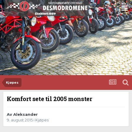
Kjøpes
Komfort sete til 2005 monster
Av
Aleksander
9. august 2015
i
Kjøpes