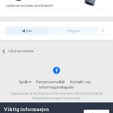
Del
Følgere
0
Gå til emneliste
Språk
Personvernvilkår
Kontakt oss
Informasjonskapsler
Opphavsrett © NORSK DUCATIFORENING DESMODROMENE
Powered by Invision Community
Viktig informasjon