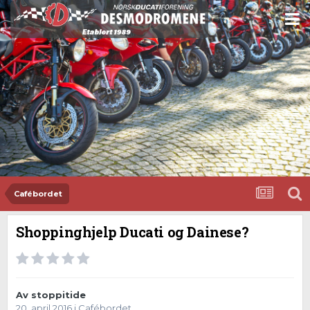
Cafébordet
Shoppinghjelp Ducati og Dainese?
Av
stoppitide
20. april 2016
i
Cafébordet