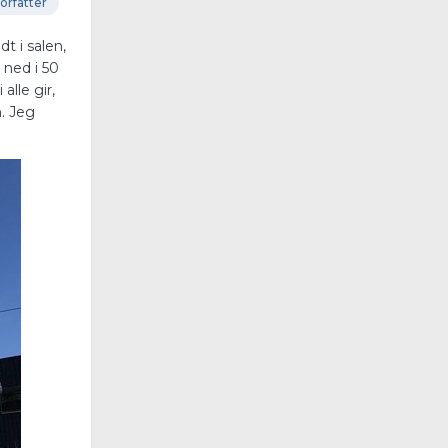
orfatter
t i salen,
 ned i 50
lle gir,
. Jeg