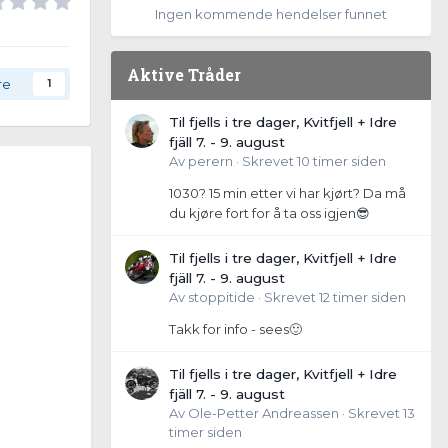
Ingen kommende hendelser funnet
Aktive Tråder
re
1
Til fjells i tre dager, Kvitfjell + Idre
fjäll 7. - 9. august
Av
perern
·
Skrevet
10 timer siden
1030? 15 min etter vi har kjørt? Da må
du kjøre fort for å ta oss igjen😎
Til fjells i tre dager, Kvitfjell + Idre
fjäll 7. - 9. august
Av
stoppitide
·
Skrevet
12 timer siden
Takk for info - sees🙂
Til fjells i tre dager, Kvitfjell + Idre
fjäll 7. - 9. august
Av
Ole-Petter Andreassen
·
Skrevet
13
timer siden