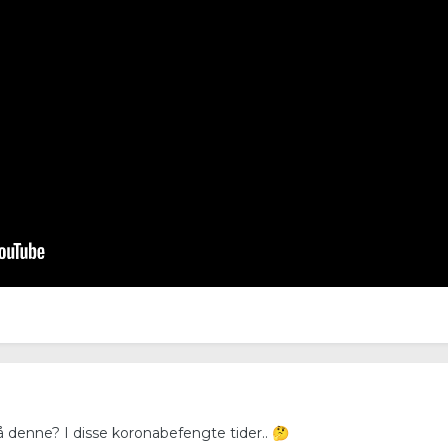
 denne? I disse koronabefengte tider..
🤔