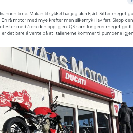
F
lvannen time. Makan til sykkel har jeg aldri kjørt. Sitter meget god
er. En rå motor med mye krefter men silkemyk i lav fart. Slapp den
protester med å dra den opp igjen. QS som fungerer meget godt i a
a er det bare å vente på at Italienerne kommer til pumpene igjen