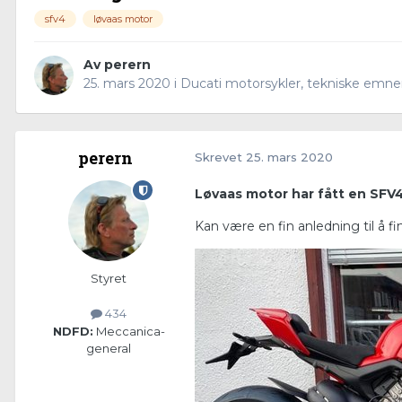
sfv4
løvaas motor
Av
perern
25. mars 2020
i
Ducati motorsykler, tekniske emne
perern
Skrevet
25. mars 2020
Løvaas motor har fått en SFV4
Kan være en fin anledning til å f
Styret
434
NDFD:
Meccanica-
general