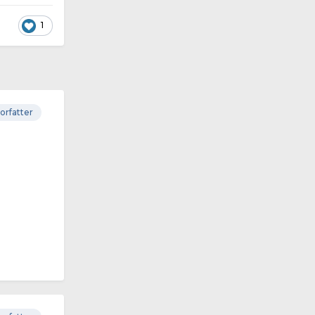
1
orfatter