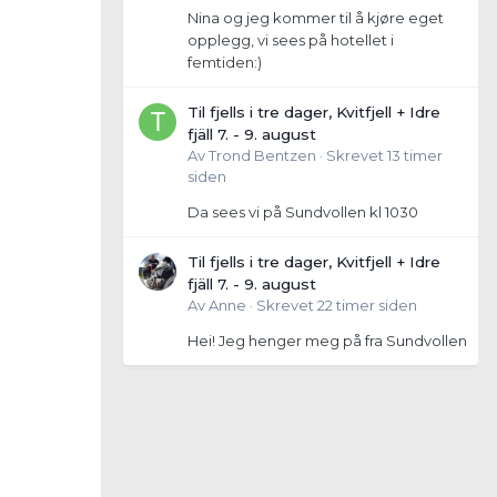
Nina og jeg kommer til å kjøre eget
opplegg, vi sees på hotellet i
femtiden:)
Til fjells i tre dager, Kvitfjell + Idre
fjäll 7. - 9. august
Av
Trond Bentzen
·
Skrevet
13 timer
siden
Da sees vi på Sundvollen kl 1030
Til fjells i tre dager, Kvitfjell + Idre
fjäll 7. - 9. august
Av
Anne
·
Skrevet
22 timer siden
Hei! Jeg henger meg på fra Sundvollen