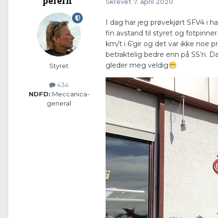
perern
Skrevet
7. april 2020
I dag har jeg prøvekjørt SFV4 i ha
fin avstand til styret og fotpinn
km/t i 6’gir og det var ikke noe 
betraktelig bedre enn på SS’n. D
gleder meg veldig
😁
Styret
434
NDFD:
Meccanica-
general