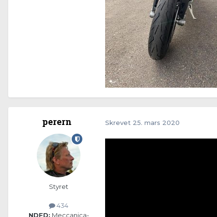
perern
Skrevet
25. mars 2020
Styret
434
NDFD:
Meccanica-