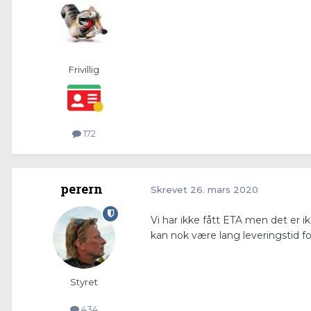
Frivillig
172
perern
Skrevet
26. mars 2020
Vi har ikke fått ETA men det er ik
kan nok være lang leveringstid for
Styret
434