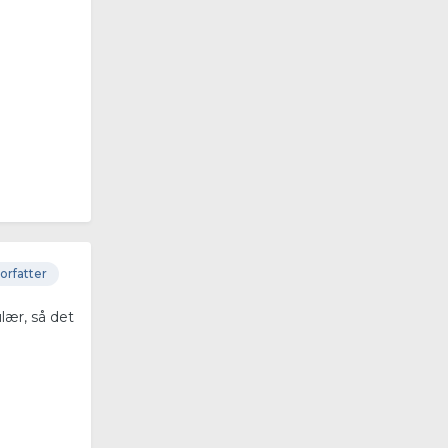
orfatter
lær, så det