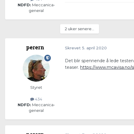
NDFD:
Meccanica-
general
2 uker senere...
perern
Skrevet
5. april 2020
Det blir spennende å lede testen 
teaser.
https://www.mcavisa.no/s
Styret
434
NDFD:
Meccanica-
general