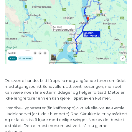
Dessverre har det blitt få tips fra meg angående turer i området
med utgangspunkt Sundvollen. Litt seint i sesongen, men det
kan være noen fine ettermiddager og helger fortsatt. Dette er
ikke lengre turer enn en kan kjøre i løpet av en 1-3timer.
Brandbu-Lygnasæter (fin kaffestopp)-Skrukkelia-Maura-Gamle
Hadelandsvei (er tildels humpete)-Roa. Skrukkelia er ny asfaltert
og er fantastisk å kjøre med deilige svinger. Noe av det beste i
distriktet. Den er mest morsom øst-vest, så snu gjerne
retningen.