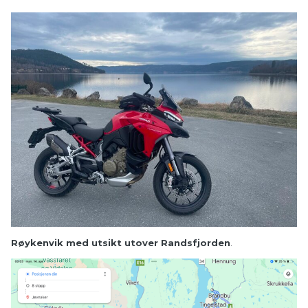
Røykenvik med utsikt utover Randsfjorden
.