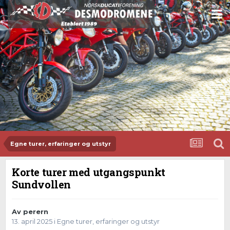
Egne turer, erfaringer og utstyr
Korte turer med utgangspunkt
Sundvollen
Av
perern
13. april 2025
i
Egne turer, erfaringer og utstyr