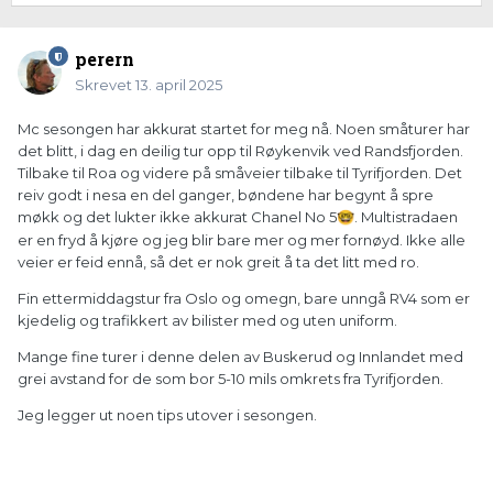
perern
Skrevet
13. april 2025
Mc sesongen har akkurat startet for meg nå. Noen småturer har
det blitt, i dag en deilig tur opp til Røykenvik ved Randsfjorden.
Tilbake til Roa og videre på småveier tilbake til Tyrifjorden. Det
reiv godt i nesa en del ganger, bøndene har begynt å spre
møkk og det lukter ikke akkurat Chanel No 5
. Multistradaen
🤓
er en fryd å kjøre og jeg blir bare mer og mer fornøyd. Ikke alle
veier er feid ennå, så det er nok greit å ta det litt med ro.
Fin ettermiddagstur fra Oslo og omegn, bare unngå RV4 som er
kjedelig og trafikkert av bilister med og uten uniform.
Mange fine turer i denne delen av Buskerud og Innlandet med
grei avstand for de som bor 5-10 mils omkrets fra Tyrifjorden.
Jeg legger ut noen tips utover i sesongen.